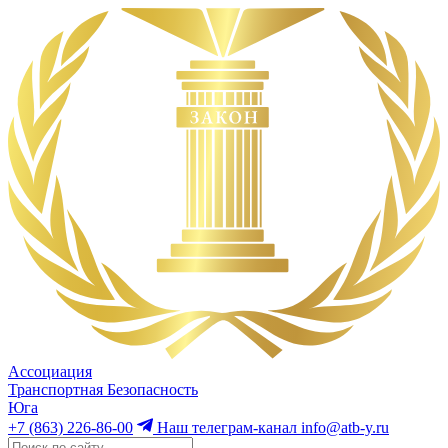
Ассоциация
Транспортная Безопасность
Юга
+7 (863) 226-86-00
Наш телеграм-канал
info@atb-y.ru