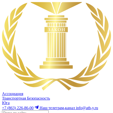
Ассоциация
Транспортная Безопасность
Юга
+7 (863) 226-86-00
Наш телеграм-канал
info@atb-y.ru