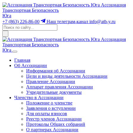
Ассоциация
Транспортная Безопасность
Юга
+7 (863) 226-86-00
Наш телеграм-канал
info@atb-y.ru
Ассоциация
Транспортная Безопасность
Юга
Главная
Об Ассоциации
Информация об Ассоциации
Цели и виды деятельности Ассоциации
Правление Ассоциации
Аппарат правления Ассоциации
Учредительные документы
Членство в Ассоциации
Положение о членстве
Заявления о вступлении
Для оплаты взносов
Реестр членов Ассоциации
Протоколы Общих собраний
О партнерах Ассоциации