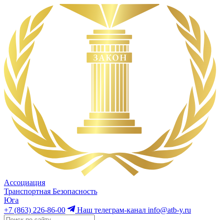
Ассоциация
Транспортная Безопасность
Юга
+7 (863) 226-86-00
Наш телеграм-канал
info@atb-y.ru