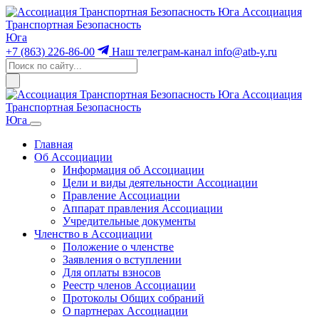
Ассоциация
Транспортная Безопасность
Юга
+7 (863) 226-86-00
Наш телеграм-канал
info@atb-y.ru
Ассоциация
Транспортная Безопасность
Юга
Главная
Об Ассоциации
Информация об Ассоциации
Цели и виды деятельности Ассоциации
Правление Ассоциации
Аппарат правления Ассоциации
Учредительные документы
Членство в Ассоциации
Положение о членстве
Заявления о вступлении
Для оплаты взносов
Реестр членов Ассоциации
Протоколы Общих собраний
О партнерах Ассоциации